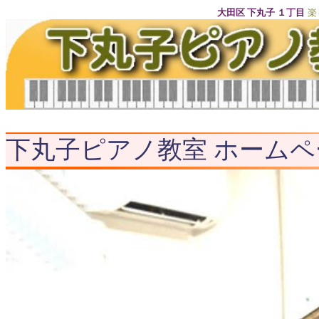
大田区 下丸子 １丁目
楽
下丸子ピアノ教室 ホーム