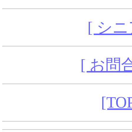
[ シ
[ お問
[T