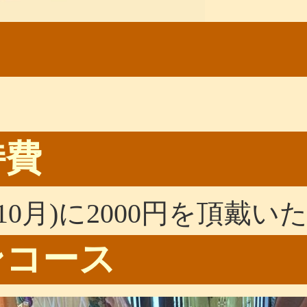
費
・10月)に2000円を頂戴
コース