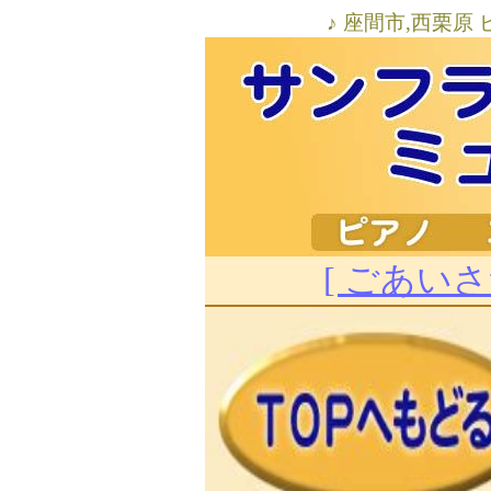
♪ 座間市,西栗原
[ ごあいさ