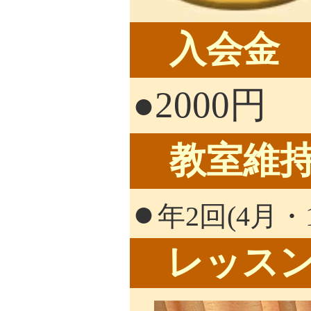
入会金
●
2000円
教室維持
●
年2回(4月
レッスン